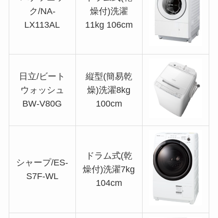
ク/NA-
燥付)洗濯
LX113AL
11kg 106cm
日立/ビート
縦型(簡易乾
ウォッシュ
燥)洗濯8kg
BW-V80G
100cm
ドラム式(乾
シャープ/ES-
燥付)洗濯7kg
S7F-WL
104cm