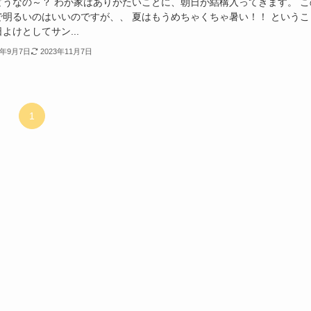
どうなの～？ わが家はありがたいことに、朝日が結構入ってきます。 こ
で明るいのはいいのですが、、 夏はもうめちゃくちゃ暑い！！ というこ
よけとしてサン...
3年9月7日
2023年11月7日
1