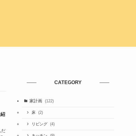
CATEGORY
家計画
(122)
(2)
床
も紹
(4)
リビング
んだ
(9)
キッチン