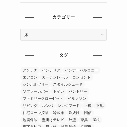
カテゴリー
カ
テ
ゴ
リ
タグ
ー
アンテナ
インテリア
インナーバルコニー
エアコン
カーテンレール
コンセント
シンボルツリー
スタイルシェード
ソファーカバー
トイレ
パントリー
ファミリークローゼット
ベルメゾン
リビング
ルンバ
レンジフード
上棟
下地
住宅ローン控除
冷蔵庫
吹抜け
団信
地震保険
壁掛けテレビ
外壁
家具
屋根
床下点検口
日よけ
洗濯動線
洗濯機